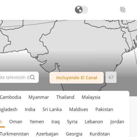
67
Incluyendo El Canal
Cambodia
Myanmar
Thailand
Malaysia
ngladesh
India
Sri Lanka
Maldives
Pakistan
s
Oman
Yemen
Iraq
Syria
Lebanon
Jordan
Turkmenistan
Azerbaijan
Georgia
Kurdistan