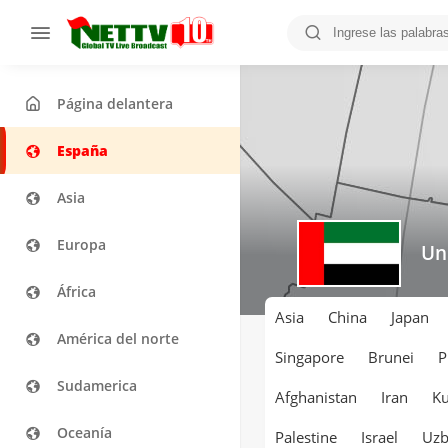
Página delantera
España
Asia
Europa
Un
África
Asia
China
Japan
América del norte
Singapore
Brunei
P
Sudamerica
Afghanistan
Iran
Ku
Oceanía
Palestine
Israel
Uzb