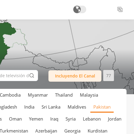
77
Incluyendo El Canal
Cambodia
Myanmar
Thailand
Malaysia
ngladesh
India
Sri Lanka
Maldives
Pakistan
s
Oman
Yemen
Iraq
Syria
Lebanon
Jordan
Turkmenistan
Azerbaijan
Georgia
Kurdistan