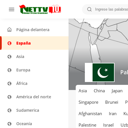
Página delantera
España
Asia
Europa
Pa
África
Asia
China
Japan
América del norte
Singapore
Brunei
P
Sudamerica
Afghanistan
Iran
Ku
Oceanía
Palestine
Israel
Uzb