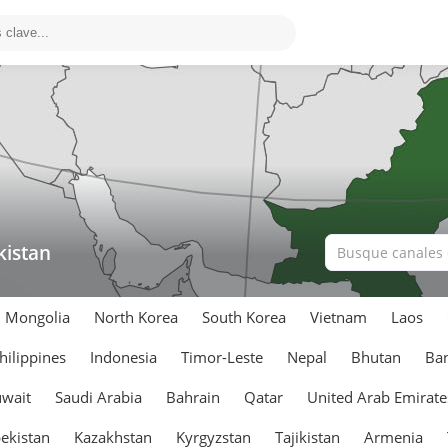
kistan
Mongolia
North Korea
South Korea
Vietnam
Laos
hilippines
Indonesia
Timor-Leste
Nepal
Bhutan
Ba
wait
Saudi Arabia
Bahrain
Qatar
United Arab Emirate
ekistan
Kazakhstan
Kyrgyzstan
Tajikistan
Armenia