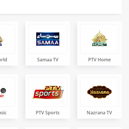
rld
Samaa TV
PTV Home
sic
PTV Sports
Nazrana TV