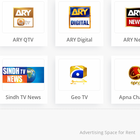
ARY QTV
ARY Digital
ARY N
Sindh TV News
Geo TV
Apna Ch
Advertising Space for Rent