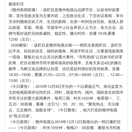
频道栏目
《赣州新闻联播》：该栏目是赣州电视台品牌节目，以发布时政要
闻，宣传党政决策为主要内容，上至政治生活，下至街议巷闻，举办
关涉到赣南百姓工作、生活的新闻，在第一时间告诉百姓。收视人群
以政届、军届、商届、学届等中上社会界层人士为主，各大企业、品
牌均看好该栏目的权威性、稳定性。播出时间：首播 19:39,重播
12:00（次日）。
《630播报》：该栏目是赣州电视台唯一一档民生新闻栏目，该栏目
以平实、轻松的语言，独特的视角，再现平民生活，注重展现新闻第
一现场，聚集社会大众关注的重大事件。“市民热线”让百姓与栏目零
距离，栏目在赣州市民中拥有很高的收视率。且每天多达4次的播出
频率，为树立改品牌的认知度、信任度起到很好的宣传效果。首播
18:30—19:00，重播 21:55—22:25，07:30—08:00（次日），12:30—
13:00（次日）。
《今日聚焦》：2010年12月8日开办的一个以褒扬正气、舆论监督为
主的电视新闻评论性栏目，同时，报道市内、国内、国际发生的我市
市民关注的重大新闻事件，每周三期，时长10分钟，每星期一、三、
五20：00首播，重播：次日12：55、20：00。“聚焦热点、关注难
点、立足赣州、放眼全球”，《今日聚焦》，倾力打造的赣州电视
台“焦点访谈”。
《今日新闻》：赣州电视台2010年12月12日新推出的一档日播栏目
——《今日新闻》，时长10分钟，每晚21：00首播。播报当天时政