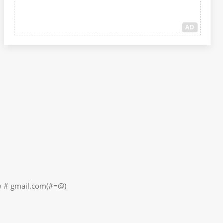
AD
il.com(#=@)