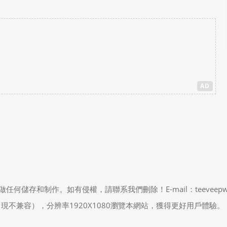
AD
制作。如有侵權，請聯系我們刪除！E-mail：teeveepw # gma
能會出現不兼容），分辨率1920X1080瀏覽本網站，獲得更好用戶體驗。