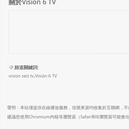
關於Visión 6 TV
頻道關鍵詞:
vision seis tv,Visión 6 TV
聲明：本站僅提供在線播放服務，信號來源均收集於互聯網，不做任何儲存和
建議您使用Chromium內核等瀏覽器（Safari和IE瀏覽器可