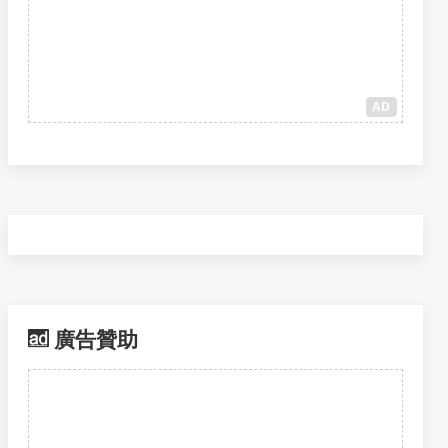
AD
廣告贊助