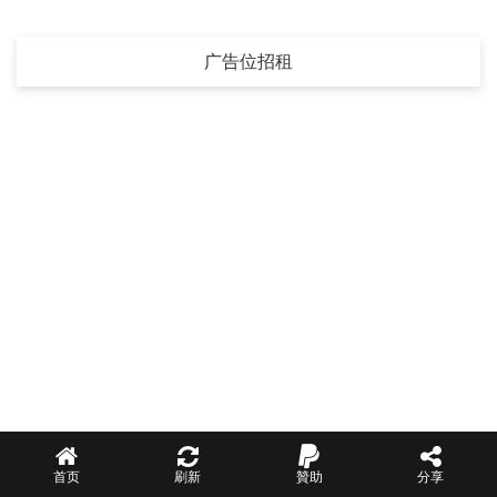
广告位招租
前往 APP 收看FOX Business Prime
收看體驗更佳
下載APP體驗更多精彩
下載
首页
刷新
贊助
分享