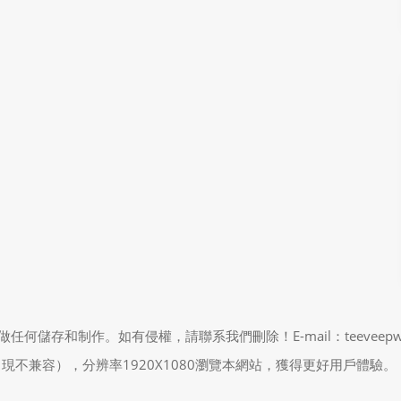
制作。如有侵權，請聯系我們刪除！E-mail：teeveepw # gma
能會出現不兼容），分辨率1920X1080瀏覽本網站，獲得更好用戶體驗。