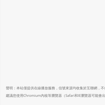
聲明：本站僅提供在線播放服務，信號來源均收集於互聯網，不做任何儲存和
建議您使用Chromium內核等瀏覽器（Safari和IE瀏覽器可