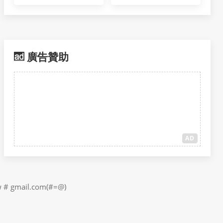
廣告贊助
AD
il.com(#=@)