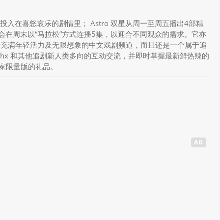
全情投入在喜怒哀乐的剧情里； Astro 双星从周一至周五播出4部精
会在周末以“马拉松”方式连播5集，以迎合不同观众的需求。它亦
仅是一个充满年轻活力及无限想象的中文戏剧频道，而且还是一个属于追
my/shx 和其他追剧新人类多向的互动交流，并即时掌握最新鲜热辣的
独家限量版的礼品。
AD