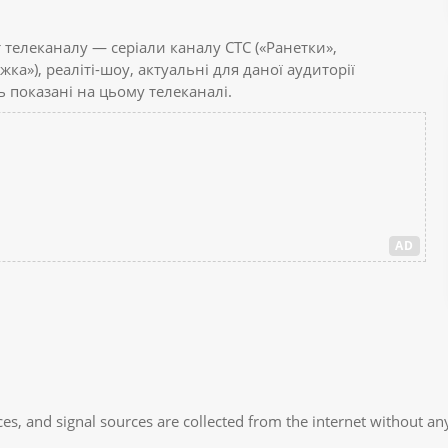
телеканалу — серіали каналу СТС («Ранетки»,
ка»), реаліті-шоу, актуальні для даної аудиторії
ь показані на цьому телеканалі.
AD
es, and signal sources are collected from the internet without any