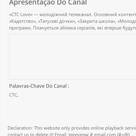
Apresentação Do Canal
«СТС Love» — молодіжний телеканал. Основний контент 
«Кадетство», «Татусеві дочки», «Закрита школа», «Молодіж
програми. Планується зйомка серіалів, які вперше будут
Palavras-Chave Do Canal :
СТС,
Declaration: This website only provides online playback servic
contact us to delete it! Email: teeevepw # gmail.com (#=@)