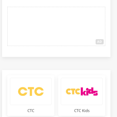
AD
СТС
СТС Kids