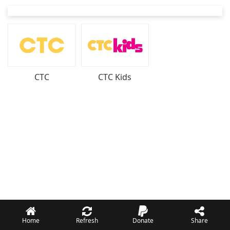
СТС
СТС Kids
Home
Refresh
Donate
Share