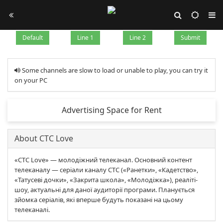
Default
Line 1
Line 2
Submit
Some channels are slow to load or unable to play, you can try it
on your PC
Advertising Space for Rent
About СТС Love
«СТС Love» — молодіжний телеканал. Основний контент
телеканалу — серіали каналу СТС («Ранетки», «Кадетство»,
«Татусеві дочки», «Закрита школа», «Молодіжка»), реаліті-
шоу, актуальні для даної аудиторії програми. Планується
зйомка серіалів, які вперше будуть показані на цьому
телеканалі.