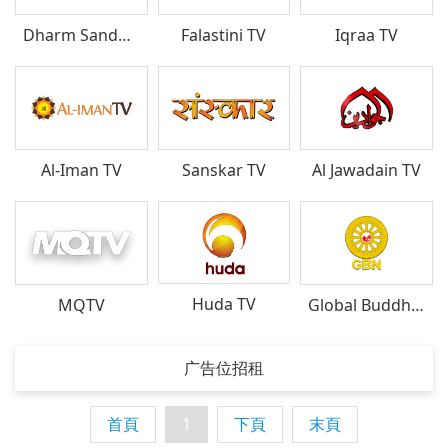
Dharm Sandesh
Falastini TV
Iqraa TV
Al-Iman TV
Sanskar TV
Al Jawadain TV
Huda TV
MQTV
Global Buddhist Network
广告位招租
首頁
1
下頁
末頁