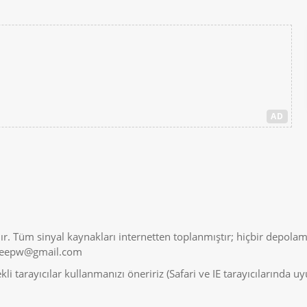
AD
r. Tüm sinyal kaynakları internetten toplanmıştır; hiçbir depolam
veepw@gmail.com
i tarayıcılar kullanmanızı öneririz (Safari ve IE tarayıcılarında 