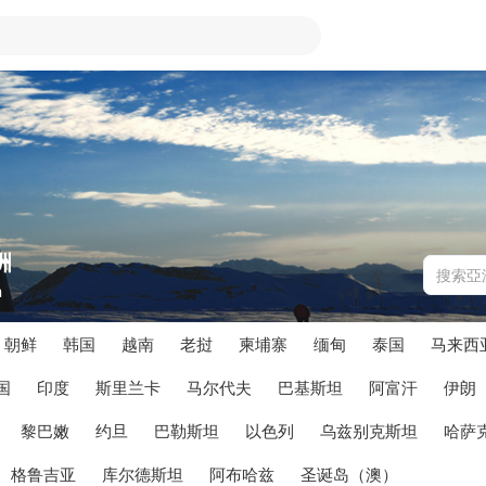
洲
a
朝鲜
韩国
越南
老挝
柬埔寨
缅甸
泰国
马来西
国
印度
斯里兰卡
马尔代夫
巴基斯坦
阿富汗
伊朗
黎巴嫩
约旦
巴勒斯坦
以色列
乌兹别克斯坦
哈萨
格鲁吉亚
库尔德斯坦
阿布哈兹
圣诞岛（澳）