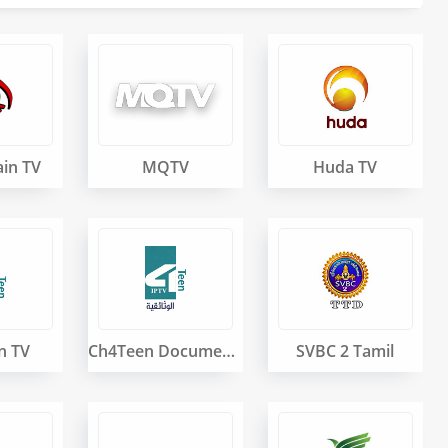
ain TV
MQTV
Huda TV
n TV
Ch4Teen Documentary
SVBC 2 Tamil