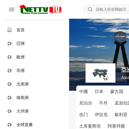
首頁
亞洲
歐洲
亞
非洲
Asi
北美洲
中國
日本
蒙古国
南美洲
尼泊尔
不丹
孟加拉
大洋洲
也门
伊拉克
叙利亚
全球直播
土库曼斯坦
阿塞拜疆