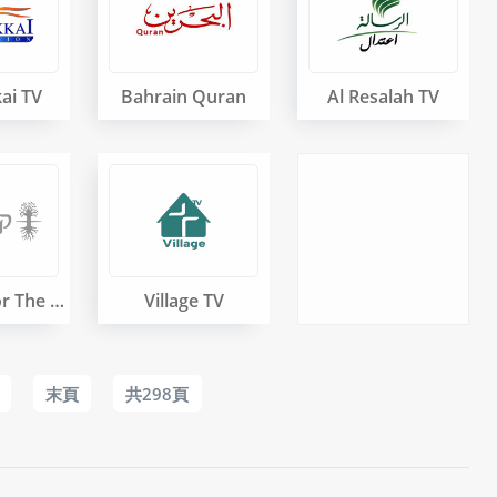
ai TV
Bahrain Quran
Al Resalah TV
Kabbalah For The Peop
Village TV
末頁
共298頁