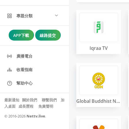
專題分類
APP下載
線路提交
Iqraa TV
廣播電台
收看指南
幫助中心
最新通知
關於我們
 聯繫我們 
加
Global Buddhist Netwo
入桌面
成長歷程
免責聲明
© 2016-2026
Nettv.live
.