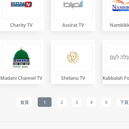
Charity TV
Assirat TV
Nambikk
Madani Channel TV
Shelanu TV
首頁
1
2
3
4
5
下頁