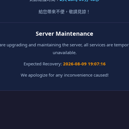
給您帶來不便，敬請見諒！
Server Maintenance
re upgrading and maintaining the server, all services are tempor
unavailable.
Expected Recovery:
2026-08-09 19:07:16
We apologize for any inconvenience caused!