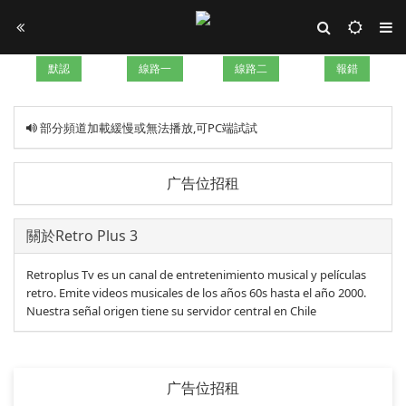
默認
線路一
線路二
報錯
部分頻道加載緩慢或無法播放,可PC端試試
广告位招租
關於Retro Plus 3
Retroplus Tv es un canal de entretenimiento musical y películas
retro. Emite videos musicales de los años 60s hasta el año 2000.
Nuestra señal origen tiene su servidor central en Chile
广告位招租