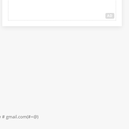
AD
il.com(#=@)