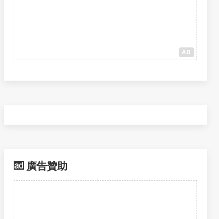
AD
廣告贊助