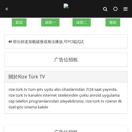
默認
線路一
線路二
報錯
部分頻道加載緩慢或無法播放,可PC端試試
广告位招租
關於Rize Türk TV
rize türk tv tüm iptv uydu alıcı cihazlarından 7/24 saat yayında.
rize türk tv kanalını internet sitelerinden çoklu anroid uygulama
cep telefon programlarından izleyebilirsiniz. rize türk tv rizenin ilk
özel iptv sinema kalıdır