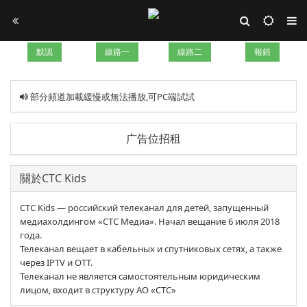
默認
線路一
線路二
報錯
部分頻道加載緩慢或無法播放,可PC端試試
广告位招租
關於СТС Kids
CTC Kids — российский телеканал для детей, запущенный
медиахолдингом «СТС Медиа». Начал вещание 6 июля 2018
года.
Телеканал вещает в кабельных и спутниковых сетях, а также
через IPTV и OTT.
Телеканал не является самостоятельным юридическим
лицом, входит в структуру АО «СТС»