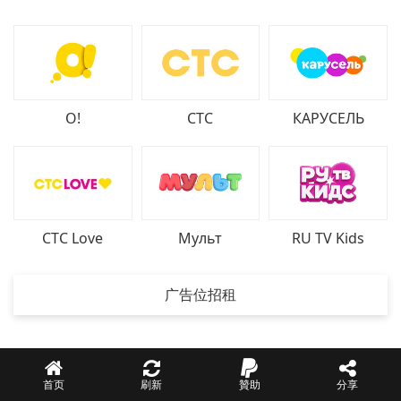
О!
СТС
КАРУСЕЛЬ
СТС Love
Мульт
RU TV Kids
广告位招租
首页
刷新
贊助
分享