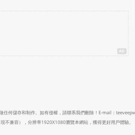
AD
制作。如有侵權，請聯系我們刪除！E-mail：teeveepw # gma
能會出現不兼容），分辨率1920X1080瀏覽本網站，獲得更好用戶體驗。