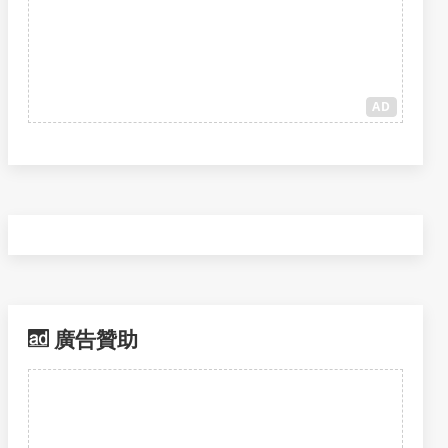
AD
廣告贊助