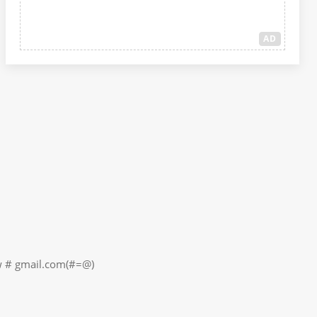
AD
il.com(#=@)