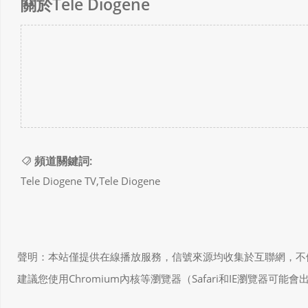
關於Tele Diogene
頻道關鍵詞:
Tele Diogene TV,Tele Diogene
聲明：本站僅提供在線播放服務，信號來源均收集於互聯網，不做任何儲存和
建議您使用Chromium內核等瀏覽器（Safari和IE瀏覽器可