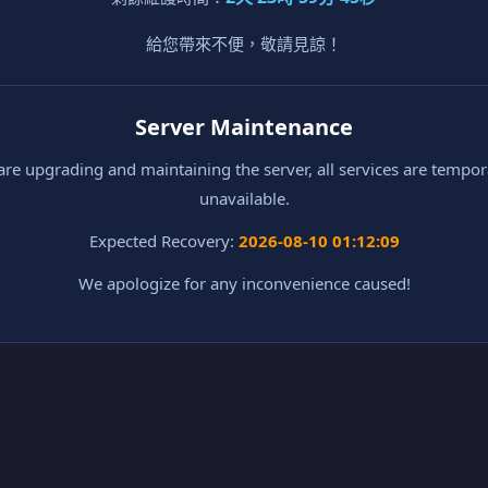
給您帶來不便，敬請見諒！
Server Maintenance
re upgrading and maintaining the server, all services are tempor
unavailable.
Expected Recovery:
2026-08-10 01:12:09
We apologize for any inconvenience caused!