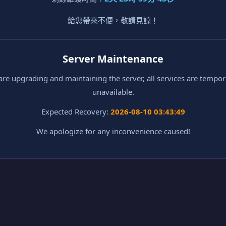
給您帶來不便，敬請見諒！
Server Maintenance
re upgrading and maintaining the server, all services are tempor
unavailable.
Expected Recovery:
2026-08-10 03:43:49
We apologize for any inconvenience caused!